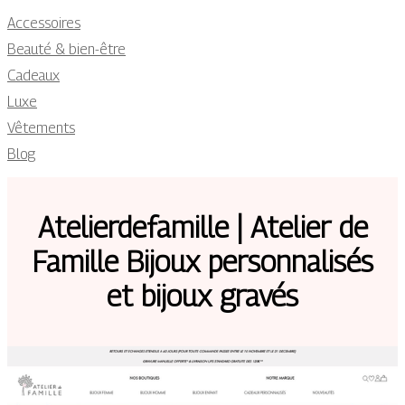
Accessoires
Beauté & bien-être
Cadeaux
Luxe
Vêtements
Blog
Atelier­defa­mil­le | Atelier de
Famille Bijoux per­son­na­lisés
et bijoux gravés