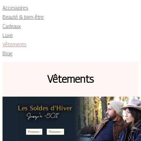
Accessoires
Beauté & bien-être
Cadeaux
Luxe
Vêtements
Blog
Vêtements